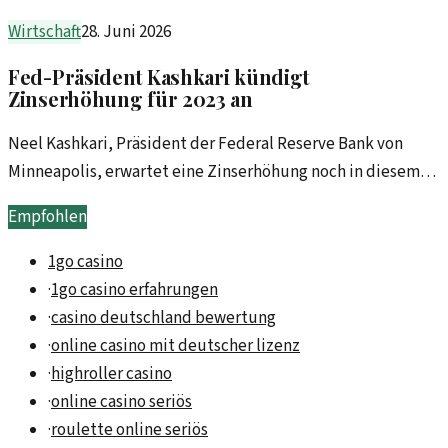
Unternehmensbewertung und Marktposition.
Wirtschaft
28. Juni 2026
Fed-Präsident Kashkari kündigt
Zinserhöhung für 2023 an
Neel Kashkari, Präsident der Federal Reserve Bank von
Minneapolis, erwartet eine Zinserhöhung noch in diesem
Jahr. Diese Maßnahme könnte weitreichende
Empfohlen
Auswirkungen auf die Märkte haben.
1go casino
·
1go casino erfahrungen
·
casino deutschland bewertung
·
online casino mit deutscher lizenz
·
highroller casino
·
online casino seriös
·
roulette online seriös