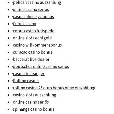
·
pelican casino auszahlung
·
online casino seriös
·
casino ohne kyc bonus
·
Cobra casino
·
cobra casino freispiele
·
online slots echtgeld
·
casino willkommensbonus
·
curacao casino bonus
·
baccarat live dealer
·
deutsches online casino seriös
·
casino testsieger
·
Rollino casino
·
rollino casino 25 euro bonus ohne einzahlung
·
casino slots auszahlung
·
online casino seriös
·
spinanga casino bonus