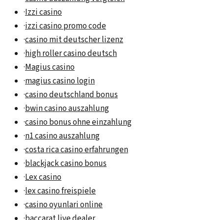
·
Izzi casino
·
izzi casino promo code
·
casino mit deutscher lizenz
·
high roller casino deutsch
·
Magius casino
·
magius casino login
·
casino deutschland bonus
·
bwin casino auszahlung
·
casino bonus ohne einzahlung
·
n1 casino auszahlung
·
costa rica casino erfahrungen
·
blackjack casino bonus
·
Lex casino
·
lex casino freispiele
·
casino oyunlari online
·
baccarat live dealer