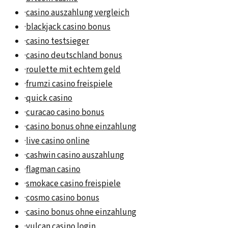
·
casino auszahlung vergleich
·
blackjack casino bonus
·
casino testsieger
·
casino deutschland bonus
·
roulette mit echtem geld
·
frumzi casino freispiele
·
quick casino
·
curacao casino bonus
·
casino bonus ohne einzahlung
·
live casino online
·
cashwin casino auszahlung
·
flagman casino
·
smokace casino freispiele
·
cosmo casino bonus
·
casino bonus ohne einzahlung
·
vulcan casino login