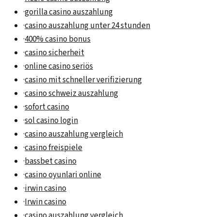
·
gorilla casino auszahlung
·
casino auszahlung unter 24 stunden
·
400% casino bonus
·
casino sicherheit
·
online casino seriös
·
casino mit schneller verifizierung
·
casino schweiz auszahlung
·
sofort casino
·
sol casino login
·
casino auszahlung vergleich
·
casino freispiele
·
bassbet casino
·
casino oyunlari online
·
irwin casino
·
Irwin casino
·
casino auszahlung vergleich