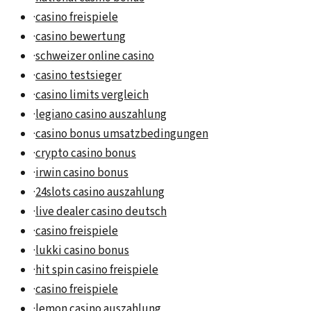
·
casino freispiele
·
casino bewertung
·
schweizer online casino
·
casino testsieger
·
casino limits vergleich
·
legiano casino auszahlung
·
casino bonus umsatzbedingungen
·
crypto casino bonus
·
irwin casino bonus
·
24slots casino auszahlung
·
live dealer casino deutsch
·
casino freispiele
·
lukki casino bonus
·
hit spin casino freispiele
·
casino freispiele
·
lemon casino auszahlung