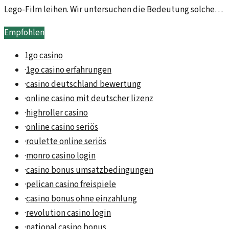
Lego-Film leihen. Wir untersuchen die Bedeutung solcher
Rollen für Schauspieler und die Kultur.
Empfohlen
1go casino
·
1go casino erfahrungen
·
casino deutschland bewertung
·
online casino mit deutscher lizenz
·
highroller casino
·
online casino seriös
·
roulette online seriös
·
monro casino login
·
casino bonus umsatzbedingungen
·
pelican casino freispiele
·
casino bonus ohne einzahlung
·
revolution casino login
·
national casino bonus