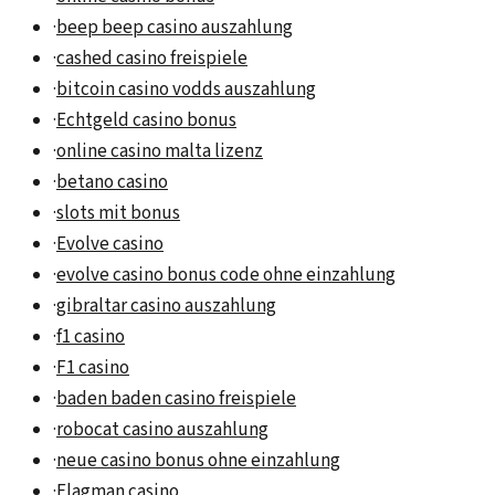
·
beep beep casino auszahlung
·
cashed casino freispiele
·
bitcoin casino vodds auszahlung
·
Echtgeld casino bonus
·
online casino malta lizenz
·
betano casino
·
slots mit bonus
·
Evolve casino
·
evolve casino bonus code ohne einzahlung
·
gibraltar casino auszahlung
·
f1 casino
·
F1 casino
·
baden baden casino freispiele
·
robocat casino auszahlung
·
neue casino bonus ohne einzahlung
·
Flagman casino