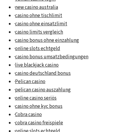
·
new casino australia
·
casino ohne tischlimit
·
casino ohne einsatzlimit
·
casino limits vergleich
·
casino bonus ohne einzahlung
·
online slots echtgeld
·
casino bonus umsatzbedingungen
·
live blackjack casino
·
casino deutschland bonus
·
Pelican casino
·
pelican casino auszahlung
·
online casino seriös
·
casino ohne kyc bonus
·
Cobra casino
·
cobra casino freispiele
·
online slots echtgeld