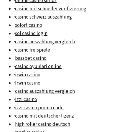
·
online casino seriös
·
casino mit schneller verifizierung
·
casino schweiz auszahlung
·
sofort casino
·
sol casino login
·
casino auszahlung vergleich
·
casino freispiele
·
bassbet casino
·
casino oyunlari online
·
irwin casino
·
Irwin casino
·
casino auszahlung vergleich
·
Izzi casino
·
izzi casino promo code
·
casino mit deutscher lizenz
·
high roller casino deutsch