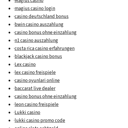
·
Magius casino
·
magius casino login
·
casino deutschland bonus
·
bwin casino auszahlung
·
casino bonus ohne einzahlung
·
n1 casino auszahlung
·
costa rica casino erfahrungen
·
blackjack casino bonus
·
Lex casino
·
lex casino freispiele
·
casino oyunlari online
·
baccarat live dealer
·
casino bonus ohne einzahlung
·
leon casino freispiele
·
Lukki casino
·
lukki casino promo code