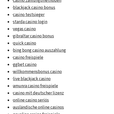
·
casino zahlungsmethoden
·
blackjack casino bonus
·
casino testsieger
·
starda casino login
·
vegas casino
·
gibraltar casino bonus
·
quick casino
·
bing bong casino auszahlung
·
casino freispiele
·
ggbet casino
·
willkommensbonus casino
·
live blackjack casino
·
amunra casino freispiele
·
casino mit deutscher lizenz
·
online casino seriös
·
ausländische online casinos