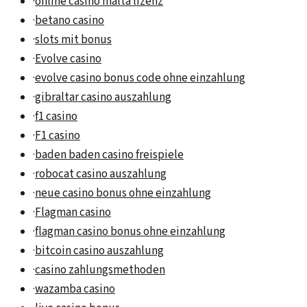
·
online casino malta lizenz
·
betano casino
·
slots mit bonus
·
Evolve casino
·
evolve casino bonus code ohne einzahlung
·
gibraltar casino auszahlung
·
f1 casino
·
F1 casino
·
baden baden casino freispiele
·
robocat casino auszahlung
·
neue casino bonus ohne einzahlung
·
Flagman casino
·
flagman casino bonus ohne einzahlung
·
bitcoin casino auszahlung
·
casino zahlungsmethoden
·
wazamba casino