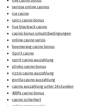
·
live casino bonus
·
seriöse online casinos
·
ice casino
·
spicy casino bonus
·
live blackjack casino
·
casino bonus umsatzbedingungen
·
online casino seriös
·
boomerang casino bonus
·
Spirit casino
·
spirit casino auszahlung
·
plinko casino bonus
·
rizzio casino auszahlung
·
gorilla casino auszahlung
·
casino auszahlung unter 24 stunden
·
400% casino bonus
·
casino sicherheit