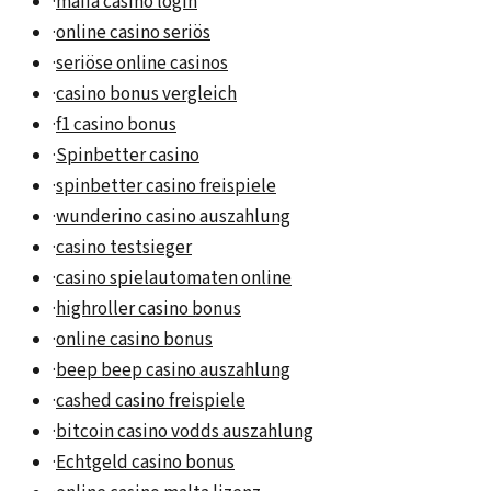
·
mafia casino login
·
online casino seriös
·
seriöse online casinos
·
casino bonus vergleich
·
f1 casino bonus
·
Spinbetter casino
·
spinbetter casino freispiele
·
wunderino casino auszahlung
·
casino testsieger
·
casino spielautomaten online
·
highroller casino bonus
·
online casino bonus
·
beep beep casino auszahlung
·
cashed casino freispiele
·
bitcoin casino vodds auszahlung
·
Echtgeld casino bonus