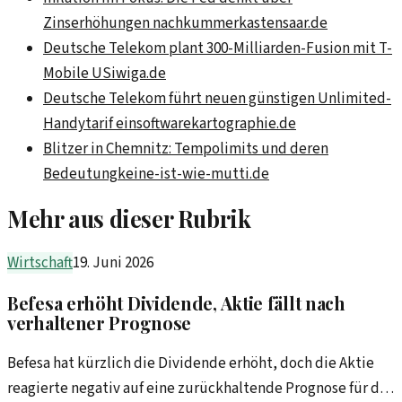
Zinserhöhungen nach
kummerkastensaar.de
Deutsche Telekom plant 300-Milliarden-Fusion mit T-
Mobile US
iwiga.de
Deutsche Telekom führt neuen günstigen Unlimited-
Handytarif ein
softwarekartographie.de
Blitzer in Chemnitz: Tempolimits und deren
Bedeutung
keine-ist-wie-mutti.de
Mehr aus dieser Rubrik
Wirtschaft
19. Juni 2026
Befesa erhöht Dividende, Aktie fällt nach
verhaltener Prognose
Befesa hat kürzlich die Dividende erhöht, doch die Aktie
reagierte negativ auf eine zurückhaltende Prognose für die