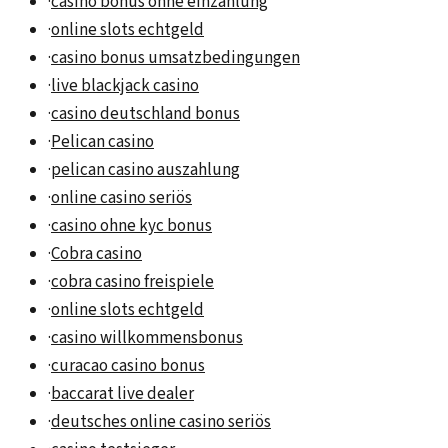
·
casino bonus ohne einzahlung
·
online slots echtgeld
·
casino bonus umsatzbedingungen
·
live blackjack casino
·
casino deutschland bonus
·
Pelican casino
·
pelican casino auszahlung
·
online casino seriös
·
casino ohne kyc bonus
·
Cobra casino
·
cobra casino freispiele
·
online slots echtgeld
·
casino willkommensbonus
·
curacao casino bonus
·
baccarat live dealer
·
deutsches online casino seriös